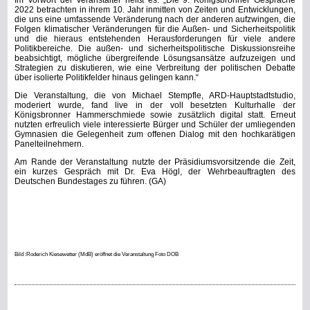
Im Vorwort der Veranstalter heißt es: „Die 9. Königsbronner Gespräche
2022 betrachten in ihrem 10. Jahr inmitten von Zeiten und Entwicklungen,
die uns eine umfassende Veränderung nach der anderen aufzwingen, die
Folgen klimatischer Veränderungen für die Außen- und Sicherheitspolitik
und die hieraus entstehenden Herausforderungen für viele andere
Politikbereiche. Die außen- und sicherheitspolitische Diskussionsreihe
beabsichtigt, mögliche übergreifende Lösungsansätze aufzuzeigen und
Strategien zu diskutieren, wie eine Verbreitung der politischen Debatte
über isolierte Politikfelder hinaus gelingen kann.“
Die Veranstaltung, die von Michael Stempfle, ARD-Hauptstadtstudio,
moderiert wurde, fand live in der voll besetzten Kulturhalle der
Königsbronner Hammerschmiede sowie zusätzlich digital statt. Erneut
nutzten erfreulich viele interessierte Bürger und Schüler der umliegenden
Gymnasien die Gelegenheit zum offenen Dialog mit den hochkarätigen
Panelteilnehmern.
Am Rande der Veranstaltung nutzte der Präsidiumsvorsitzende die Zeit,
ein kurzes Gespräch mit Dr. Eva Högl, der Wehrbeauftragten des
Deutschen Bundestages zu führen. (GA)
Bild :Roderich Kiesewetter (MdB) eröffnet die Veranstaltung Foto DOB