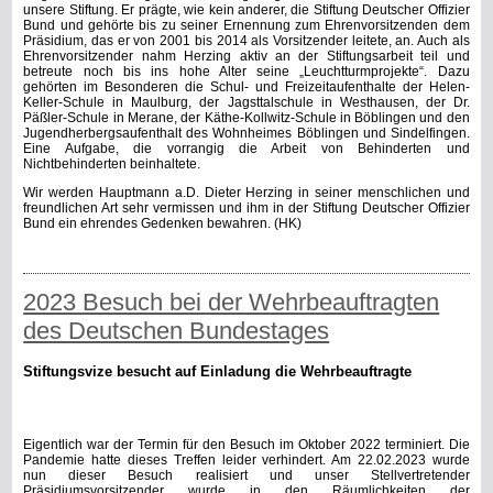
unsere Stiftung. Er prägte, wie kein anderer, die Stiftung Deutscher Offizier
Bund und gehörte bis zu seiner Ernennung zum Ehrenvorsitzenden dem
Präsidium, das er von 2001 bis 2014 als Vorsitzender leitete, an. Auch als
Ehrenvorsitzender nahm Herzing aktiv an der Stiftungsarbeit teil und
betreute noch bis ins hohe Alter seine „Leuchtturmprojekte“. Dazu
gehörten im Besonderen die Schul- und Freizeitaufenthalte der Helen-
Keller-Schule in Maulburg, der Jagsttalschule in Westhausen, der Dr.
Päßler-Schule in Merane, der Käthe-Kollwitz-Schule in Böblingen und den
Jugendherbergsaufenthalt des Wohnheimes Böblingen und Sindelfingen.
Eine Aufgabe, die vorrangig die Arbeit von Behinderten und
Nichtbehinderten
beinhaltete.
Wir werden Hauptmann a.D. Dieter Herzing in seiner menschlichen und
freundlichen Art sehr vermissen und ihm in der Stiftung Deutscher Offizier
Bund ein ehrendes Gedenken bewahren. (HK)
2023 Besuch bei der Wehrbeauftragten
des Deutschen Bundestages
Stiftungsvize besucht auf Einladung die Wehrbeauftragte
Eigentlich war der Termin für den Besuch im Oktober 2022 terminiert. Die
Pandemie hatte dieses Treffen leider verhindert. Am 22.02.2023 wurde
nun dieser Besuch realisiert und unser Stellvertretender
Präsidiumsvorsitzender wurde in den Räumlichkeiten der