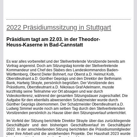
2022 Präsidiumssitzung in Stuttgart
Präsidium tagt am 22.03. in der Theodor-
Heuss-Kaserne in Bad-Cannstatt
Es war alles vorbereitet und der Stellvertretende Vorsitzende bereits am
Vortrag angereist. Doch am Sitzungstag konnte der Stellvertretende
Kommandeur und Chef des Stabes des Landeskommandos Baden-
Württemberg, Oberst Dieter Bohnert, nur Oberst a.D. Helmut Kolb,
Oberstleutnant a.D. Günther Geprägs und den Direktor der Bethmann
Bank, Hartwig Strayle, persönlich begrüßen.
Der Vorsitzende des
Präsidiums, Oberstleutnant a.D. Nikolaus Graf Adelmann, musste
kurzfristig seine Teilnahme vor Ort absagen und war durch
Videokonferenz, während der gesamten Sitzungsdauer zugeschaltet. Die
Aufgabe für den ebenfalls abwesenden Schatzmeister wurde durch
Günther Geprägs übernommen. Der Schatzmeister Oberstleutnant a.D.
Ludwig Simmel wurde noch am selben Tag durch den Stellvertretenden
Vorsitzenden persönlich zu Hause über den Sitzungsverlauf unterrichtet.
Im Vorfeld der Sitzung berichtete Direktor Strayle über das zurückliegende
Geschäftsjahr und den bisherigen Geschäftsverlauf im Geschäftsjahr
2022.
In der anschließenden Sitzung berichteten die Präsidiumsmitglieder
über ihre Arbeit und die anstehenden Projekte. Der Haushalt 2023 wurde