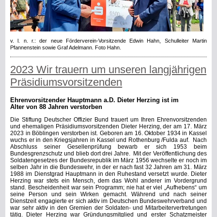
v. l. n. r.: der neue Förderverein-Vorsitzende Edwin Hahn, Schulleiter Martin
Pfannenstein sowie Graf Adelmann. Foto Hahn.
2023 Wir trauern um unseren langjährigen
Präsidiumsvorsitzenden
Ehrenvorsitzender Hauptmann a.D. Dieter Herzing ist im
Alter von 88 Jahren verstorben
Die Stiftung Deutscher Offizier Bund trauert um Ihren Ehrenvorsitzenden
und ehemaligen Präsidiumsvorsitzenden Dieter Herzing, der am 17. März
2023 in Böblingen verstorben ist. Geboren am 16. Oktober 1934 in Kassel
wuchs er in den Kriegsjahren in Kassel und Rothenburg /Fulda auf. Nach
Abschluss seiner Gesellenprüfung bewarb er sich 1953 beim
Bundesgrenzschutz und blieb dort drei Jahre. Mit der Veröffentlichung des
Soldatengesetzes der Bundesrepublik im März 1956 wechselte er noch im
selben Jahr in die Bundeswehr, in der er nach fast 32 Jahren am 31. März
1988 im Dienstgrad Hauptmann in den Ruhestand versetzt wurde. Dieter
Herzing war stets ein Mensch, dem das Wohl anderer im Vordergrund
stand. Bescheidenheit war sein Programm; nie hat er viel „Aufhebens“ um
seine Person und sein Wirken gemacht. Während und nach seiner
Dienstzeit engagierte er sich aktiv im Deutschen Bundeswehrverband und
war sehr aktiv in den Gremien der Soldaten- und Mitarbeitervertretungen
tätig. Dieter Herzing war Gründungsmitglied und erster Schatzmeister