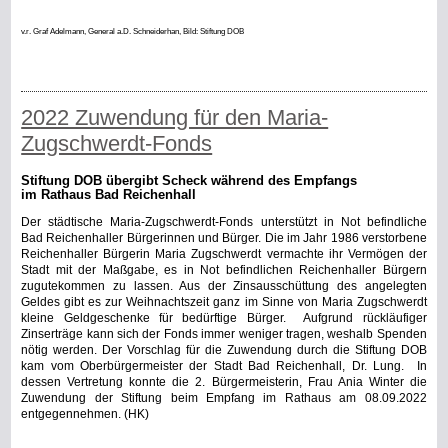
v.r. Graf Adelmann, General a.D. Schneiderhan,
Bild: Stiftung DOB
2022 Zuwendung für den Maria-
Zugschwerdt-Fonds
Stiftung DOB übergibt Scheck während des Empfangs
im Rathaus Bad Reichenhall
Der städtische Maria-Zugschwerdt-Fonds unterstützt in Not befindliche
Bad Reichenhaller Bürgerinnen und Bürger. Die im Jahr 1986 verstorbene
Reichenhaller Bürgerin Maria Zugschwerdt vermachte ihr Vermögen der
Stadt mit der Maßgabe, es in Not befindlichen Reichenhaller Bürgern
zugutekommen zu lassen. Aus der Zinsausschüttung des angelegten
Geldes gibt es zur Weihnachtszeit ganz im Sinne von Maria Zugschwerdt
kleine Geldgeschenke für bedürftige Bürger.
Aufgrund rückläufiger
Zinserträge kann sich der Fonds immer weniger tragen, weshalb Spenden
nötig werden. Der Vorschlag für die Zuwendung durch die Stiftung DOB
kam vom Oberbürgermeister der Stadt Bad Reichenhall, Dr. Lung.
In
dessen Vertretung konnte die 2. Bürgermeisterin, Frau Ania Winter die
Zuwendung der Stiftung beim Empfang im Rathaus am 08.09.2022
entgegennehmen. (HK)