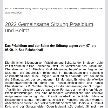
Bild: v.l. Schatzmeister Ludwig Simmel, Brigadegeneral Maik Keller, Graf Adelmann, 2. Bürgermeisterin Frau Ania
Winter FOTO: DOB
2022 Gemeinsame Sitzung Präsidium
und Beirat
Das Präsidium und der Beirat der Stiftung tagten vom 07. bis
08.09. in Bad Reichenhall
Die jährlichen Sitzungen von Präsidium und Beirat fanden in diesem Jahr
im Offizierheim in Bad Reichenhall statt.
Der Vorsitzende des Präsidiums,
Oberstleutnant a.D. Nikolaus Graf Adelmann, begrüßte zu Beginn der
Sitzungen die angereisten Teilnehmer im Tagungsraum und berichtete
anschließend über seine Tätigkeit. Ausführlich erläuterte Graf Adelmann
die Stiftungsarbeit der vergangenen 12 Monaten. Er lobte die effektive
Aufgabenwahrnehmung durch die Präsidiumsmitglieder und danke
Oberstleutnant a.D. Günther Geprägs für die Vorbereitung der Sitzungen.
Ausführlich diskutiert wurde das neue Format der monatlichen Video-
Präsidiumssitzungen, das eine besonders wirtschaftliche und effektive
Aufgabenwahrnehmung der Präsidiumsarbeit ermöglichte. Manche
Entscheidung konnte hierdurch kurzfristig im Konsens getroffen werden.
Abschließend stellten der Stellvertretende Vorsitzende Oberst a.D. Helmut
Kolb und der Schatzmeister Oberstleutnant a.D. Ludwig Simmel ihre