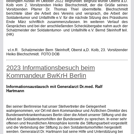
bedingten Ausfall im Oktober 2022 begründet. Begrüßt wurde Oberst a.D.
Kolb vom 2. Vorsitzenden Heiko Blechschmidt, der die Grüße seines
Vorsitzenden Pfarrer Dr. Thomas Thiel übermittelte. Blechschmidt
berichtete über die Arbeit des Vereins und versprach, die Arbeit der
Soldatentumor und Unfallhilfe e.V. für die nächste Sitzung des Präsidiums
Ende März schriftlich zusammenzufassen. Im weiteren Verlauf des
Gespräches und bei der anschließenden Scheckübergabe nahm auch der
Schatzmeister der Soldatentumor- und Unfallhilfe e.V. Bernd Steinhoff teil.
(HK)
v.l.n.R. Schatzmeister Bern Steinhoff, Oberst a,D. Kolb, 23. Vorsitzender
Heiko Blechschmidt. FOTO DOB
2023 Informationsbesuch beim
Kommandeur BwKrH Berlin
Informationsaustausch mit Generalarzt Dr.med. Ralf
Hartmann
Bei seiner Berlinreise hat unser Stellvertreter die Gelegenheit
wahrgenommen, vor Ort mit dem Kommandeur und Ärztlichen Direktor des
Bundeswehrkrankenhauses Berlin über die Arbeit unserer Stiftung und die
Arbeit der Soldatentumorhilfen der Bundeswehr zu sprechen. In einer sehr
offenen und freundlichen Atmosphäre konnte die Stiftungsarbeit vorgestellt
und die Verbindung der Stiftung zu den Soldatentumorhilfen hergestellt
werden. Generalarzt Dr. Hartmann bat seine Hilfe und Unterstützung bei