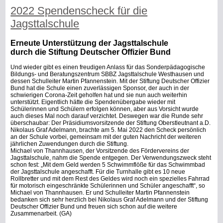
2022 Spendenscheck für die
Jagsttalschule
Erneute Unterstützung der Jagsttalschule
durch die Stiftung Deutscher Offizier Bund
Und wieder gibt es einen freudigen Anlass für das Sonderpädagogische
Bildungs- und Beratungszentrum SBBZ Jagsttalschule Westhausen und
dessen Schulleiter Martin Pfannenstein.
Mit der Stiftung Deutscher Offizier
Bund hat die Schule einen zuverlässigen Sponsor, der auch in der
schwierigen Corona-Zeit geholfen hat und sie nun auch weiterhin
unterstützt. Eigentlich hätte die Spendenübergabe wieder mit
Schülerinnen und Schülern erfolgen können, aber aus Vorsicht wurde
auch dieses Mal noch darauf verzichtet. Deswegen war die Runde sehr
überschaubar: Der Präsidiumsvorsitzende der Stiftung Oberstleutnant a.D.
Nikolaus Graf Adelmann, brachte am 5. Mai 2022 den Scheck persönlich
an der Schule vorbei, gemeinsam mit der guten Nachricht der weiteren
jährlichen Zuwendungen durch die Stiftung.
Michael von Thannhausen, der Vorsitzende des Fördervereins der
Jagsttalschule, nahm die Spende entgegen. Der Verwendungszweck steht
schon fest: „Mit dem Geld werden 5 Schwimmflöße für das Schwimmbad
der Jagsttalschule angeschafft. Für die Turnhalle gibt es 10 neue
Rollbretter und mit dem Rest des Geldes wird noch ein spezielles Fahrrad
für motorisch eingeschränkte Schülerinnen und Schüler angeschafft“, so
Michael von Thannhausen. Er
und Schulleiter Martin Pfannenstein
bedanken sich sehr herzlich bei Nikolaus Graf Adelmann und der Stiftung
Deutscher Offizier Bund und freuen sich schon auf die weitere
Zusammenarbeit. (GA)