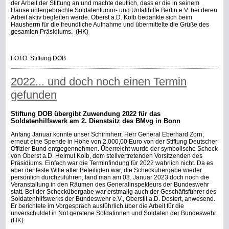
der Arbeit der Stiftung an und machte deutlich, dass er die in seinem
Hause untergebrachte Soldatentumor- und Unfallhilfe Berlin e.V. bei deren
Arbeit aktiv begleiten werde. Oberst a.D. Kolb bedankte sich beim
Hausherrn für die freundliche Aufnahme und übermittelte die Grüße des
gesamten Präsidiums.
(HK)
FOTO: Stiftung DOB
2022... und doch noch einen Termin
gefunden
Stiftung DOB übergibt Zuwendung 2022 für das
Soldatenhilfswerk am 2. Dienstsitz des BMvg in Bonn
Anfang Januar konnte unser Schirmherr, Herr General Eberhard Zorn,
erneut eine Spende in Höhe von 2.000,00 Euro von der Stiftung Deutscher
Offizier Bund entgegennehmen. Überreicht wurde der symbolische Scheck
von Oberst a.D. Helmut Kolb, dem stellvertretenden Vorsitzenden des
Präsidiums. Einfach war die Terminfindung für 2022 wahrlich nicht. Da es
aber der feste Wille aller Beteiligten war, die Scheckübergabe wieder
persönlich durchzuführen, fand man am 03. Januar 2023 doch noch die
Veranstaltung in den Räumen des Generalinspekteurs der Bundeswehr
statt. Bei der Scheckübergabe war erstmalig auch der Geschäftsführer des
Soldatenhilfswerks der Bundeswehr e.V., Oberstlt a.D. Dostert, anwesend.
Er berichtete im Vorgespräch ausführlich über die Arbeit für die
unverschuldet in Not geratene Soldatinnen und Soldaten der Bundeswehr.
(HK)