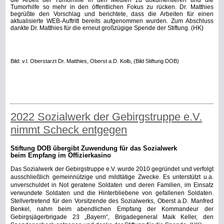
die Arbeit der Tumorhilfe in den Medien zu dokumentieren und die
Tumorhilfe so mehr in den öffentlichen Fokus zu rücken. Dr. Matthies
begrüßte den Vorschlag und berichtete, dass die Arbeiten für einen
aktualisierte WEB-Auftritt bereits aufgenommen wurden. Zum Abschluss
dankte Dr. Matthies für die erneut großzügige Spende der Stiftung. (HK)
Bild: v.l. Oberstarzt Dr. Matthies, Oberst a.D. Kolb, (Bild Stiftung DOB)
2022 Sozialwerk der Gebirgstruppe e.V.
nimmt Scheck entgegen
Stiftung DOB übergibt Zuwendung für das Sozialwerk
beim Empfang im Offizierkasino
Das Sozialwerk der Gebirgstruppe e.V. wurde 2010 gegründet und verfolgt
ausschließlich gemeinnützige und mildtätige Zwecke. Es unterstützt u.a.
unverschuldet in Not geratene Soldaten und deren Familien, im Einsatz
verwundete Soldaten und die Hinterbliebene von gefallenen Soldaten.
Stellvertretend für den Vorsitzende des Sozialwerks, Oberst a.D. Manfred
Benkel, nahm beim abendlichen Empfang der Kommandeur der
Gebirgsjägerbrigade 23 „Bayern“, Brigadegeneral Maik Keller, den