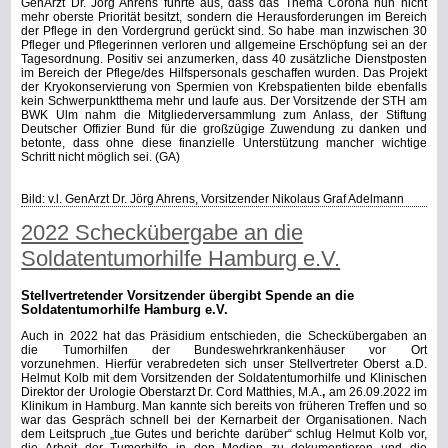
GenArzt Dr. Jörg Ahrens führte aus, dass das Thema Corona nun nicht
mehr oberste Priorität besitzt, sondern die Herausforderungen im Bereich
der Pflege in den Vordergrund gerückt sind. So habe man inzwischen 30
Pfleger und Pflegerinnen verloren und allgemeine Erschöpfung sei an der
Tagesordnung. Positiv sei anzumerken, dass 40 zusätzliche Dienstposten
im Bereich der Pflege/des Hilfspersonals geschaffen wurden. Das Projekt
der Kryokonservierung von Spermien von Krebspatienten bilde ebenfalls
kein Schwerpunktthema mehr und laufe aus.
Der Vorsitzende der STH am
BWK Ulm nahm die Mitgliederversammlung zum Anlass, der Stiftung
Deutscher Offizier Bund für die großzügige Zuwendung zu danken und
betonte, dass ohne diese finanzielle Unterstützung mancher wichtige
Schritt nicht möglich sei.
(GA)
Bild: v.l.
GenArzt Dr. Jörg Ahrens, Vorsitzender Nikolaus Graf Adelmann
2022 Scheckübergabe an die
Soldatentumorhilfe Hamburg e.V.
Stellvertretender Vorsitzender übergibt Spende an die
Soldatentumorhilfe Hamburg e.V.
Auch in 2022 hat das Präsidium entschieden, die Scheckübergaben an
die Tumorhilfen der Bundeswehrkrankenhäuser vor Ort
vorzunehmen.
Hierfür verabredeten sich unser Stellvertreter
Oberst a.D.
Helmut Kolb
mit dem Vorsitzenden der Soldatentumorhilfe und Klinischen
Direktor der Urologie
Oberstarzt Dr. Cord Matthies, M.A.
,
am 26.09.2022 im
Klinikum in Hamburg. Man kannte sich bereits von früheren Treffen und so
war das Gespräch schnell bei der Kernarbeit der Organisationen. Nach
dem Leitspruch „tue Gutes und berichte darüber“ schlug Helmut Kolb vor,