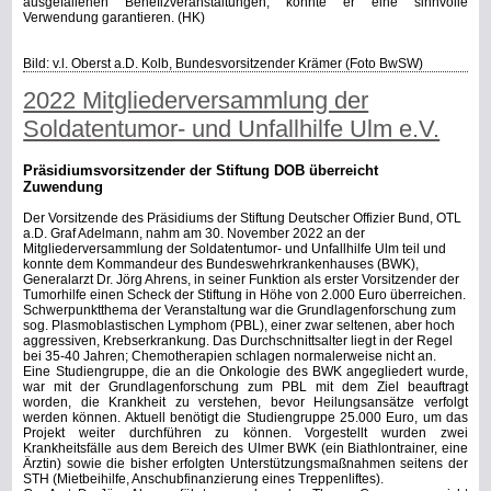
ausgefallenen Benefizveranstaltungen, konnte er eine sinnvolle
Verwendung garantieren. (HK)
Bild: v.l. Oberst a.D. Kolb, Bundesvorsitzender Krämer (Foto BwSW)
2022 Mitgliederversammlung der
Soldatentumor- und Unfallhilfe Ulm e.V.
Präsidiumsvorsitzender der Stiftung DOB überreicht
Zuwendung
Der Vorsitzende des Präsidiums der Stiftung Deutscher Offizier Bund, OTL
a.D. Graf Adelmann, nahm am 30. November 2022 an der
Mitgliederversammlung der Soldatentumor- und Unfallhilfe Ulm teil und
konnte dem Kommandeur des Bundeswehrkrankenhauses (BWK),
Generalarzt Dr. Jörg Ahrens, in seiner Funktion als erster Vorsitzender der
Tumorhilfe einen Scheck der Stiftung in Höhe von 2.000 Euro überreichen.
Schwerpunktthema der Veranstaltung war die Grundlagenforschung zum
sog. Plasmoblastischen Lymphom (PBL), einer zwar seltenen, aber hoch
aggressiven, Krebserkrankung. Das Durchschnittsalter liegt in der Regel
bei 35-40 Jahren; Chemotherapien schlagen normalerweise nicht an.
Eine Studiengruppe, die an die Onkologie des BWK angegliedert wurde,
war mit der Grundlagenforschung zum PBL mit dem Ziel beauftragt
worden, die Krankheit zu verstehen, bevor Heilungsansätze verfolgt
werden können. Aktuell benötigt die Studiengruppe 25.000 Euro, um das
Projekt weiter durchführen zu können.
Vorgestellt wurden zwei
Krankheitsfälle aus dem Bereich des Ulmer BWK (ein Biathlontrainer, eine
Ärztin) sowie die bisher erfolgten Unterstützungsmaßnahmen seitens der
STH (Mietbeihilfe, Anschubfinanzierung eines Treppenliftes).