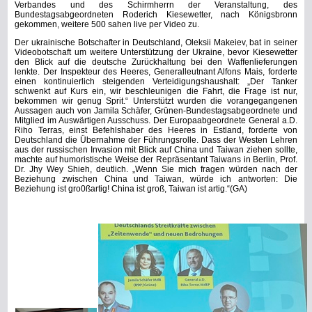
Verbandes und des Schirmherrn der Veranstaltung, des
Bundestagsabgeordneten Roderich Kiesewetter, nach Königsbronn
gekommen, weitere 500 sahen live per Video zu.
Der ukrainische Botschafter in Deutschland, Oleksii Makeiev, bat in seiner
Videobotschaft um weitere Unterstützung der Ukraine, bevor Kiesewetter
den Blick auf die deutsche Zurückhaltung bei den Waffenlieferungen
lenkte. Der Inspekteur des Heeres, Generalleutnant Alfons Mais, forderte
einen kontinuierlich steigenden Verteidigungshaushalt: „Der Tanker
schwenkt auf Kurs ein, wir beschleunigen die Fahrt, die Frage ist nur,
bekommen wir genug Sprit.“ Unterstützt wurden die vorangegangenen
Aussagen auch von Jamila Schäfer, Grünen-Bundestagsabgeordnete und
Mitglied im Auswärtigen Ausschuss. Der Europaabgeordnete General a.D.
Riho Terras, einst Befehlshaber des Heeres in Estland, forderte von
Deutschland die Übernahme der Führungsrolle. Dass der Westen Lehren
aus der russischen Invasion mit Blick auf China und Taiwan ziehen sollte,
machte auf humoristische Weise der Repräsentant Taiwans in Berlin, Prof.
Dr. Jhy Wey Shieh, deutlich. „Wenn Sie mich fragen würden nach der
Beziehung zwischen China und Taiwan, würde ich antworten: Die
Beziehung ist gro0ßartig! China ist groß, Taiwan ist artig.“(GA)