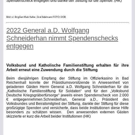
Spendenscheck entgegen und danke der Stiftung für die Spende. (HK)
Bild: v.l. BrigGen Maik Keller, Graf Adelmann FOTO: DOB
2022 General a.D. Wolfgang
Schneiderhan nimmt Spendenschecks
entgegen
Volksbund und Katholische Familienstiftung erhalten für ihre
Arbeit erneut eine Zuwendung durch die Stiftung
Beim diesjährigen Empfang der Stiftung im Offizierkasino in Bad
Reichenhall konnte der Präsidiumsvorsitzende in Anwesenheit von
geladenen Gästen Herrn General a.D. Wolfgang Schneiderhan für die
„Katholische Familienstiftung für Soldaten“ und für den „Volksbund
Deutsche Kriegsgräberfürsorge“ jeweils einen Spendenscheck von 2.000
€ entgegennehmen.
Schneiderhan, General a.D., Präsident des
Volksbundes und Beiratsmitglied der Stiftung, dankte der Stiftung für diese
großzügige Spenden und versicherte, dass beide Institutionen diese Hilfe
besonders zu schätzen wissen.
Den anwesenden externen Gästen
skizzierte er kurz die Arbeit beider Institutionen (HK)