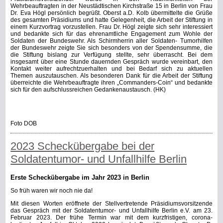
Wehrbeauftragten in der Neustädtischen Kirchstraße 15 in Berlin von Frau
Dr. Eva Högl persönlich begrüßt. Oberst a.D. Kolb übermittelte die Grüße
des gesamten Präsidiums und hatte Gelegenheit, die Arbeit der Stiftung in
einem Kurzvortrag vorzustellen. Frau Dr. Högl zeigte sich sehr interessiert
und bedankte sich für das ehrenamtliche Engagement zum Wohle der
Soldaten der Bundeswehr. Als Schirmherrin aller Soldaten- Tumorhilfen
der Bundeswehr zeigte Sie sich besonders von der Spendensumme, die
die Stiftung bislang zur Verfügung stellte, sehr überrascht. Bei dem
insgesamt über eine Stunde dauernden Gespräch wurde vereinbart, den
Kontakt weiter aufrechtzuerhalten und bei Bedarf sich zu aktuellen
Themen auszutauschen. Als besonderen Dank für die Arbeit der Stiftung
überreichte die Wehrbeauftragte ihren „Commanders-Coin“ und bedankte
sich für den aufschlussreichen Gedankenaustausch. (HK)
Foto DOB
2023 Scheckübergabe bei der
Soldatentumor- und Unfallhilfe Berlin
Erste Scheckübergabe im Jahr 2023 in Berlin
So früh waren wir noch nie da!
Mit diesen Worten eröffnete der Stellvertretende Präsidiumsvorsitzende
das Gespräch mit der Soldatentumor- und Unfallhilfe Berlin e.V. am 23.
Februar 2023. Der frühe Termin war mit dem kurzfristigen, corona-