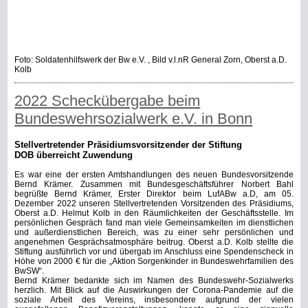
Foto: Soldatenhilfswerk der Bw e.V. , Bild v.l.nR General Zorn, Oberst a.D.
Kolb
2022 Scheckübergabe beim
Bundeswehrsozialwerk e.V. in Bonn
Stellvertretender Präsidiumsvorsitzender der Stiftung
DOB überreicht Zuwendung
Es war eine der ersten Amtshandlungen des neuen Bundesvorsitzende
Bernd Krämer. Zusammen mit Bundesgeschäftsführer Norbert Bahl
begrüßte Bernd Krämer,
Erster Direktor beim LufABw a.D,
am 05.
Dezember 2022 unseren Stellvertretenden Vorsitzenden des Präsidiums,
Oberst a.D. Helmut Kolb in den Räumlichkeiten der Geschäftsstelle. Im
persönlichen Gespräch fand man viele Gemeinsamkeiten im dienstlichen
und außerdienstlichen Bereich, was zu einer sehr persönlichen und
angenehmen Gesprächsatmosphäre beitrug. Oberst a.D. Kolb stellte die
Stiftung ausführlich vor und übergab im Anschluss eine Spendenscheck in
Höhe von 2000 € für die „Aktion Sorgenkinder in Bundeswehrfamilien des
BwSW“.
Bernd Krämer bedankte sich im Namen des Bundeswehr-Sozialwerks
herzlich. Mit Blick auf die Auswirkungen der Corona-Pandemie auf die
soziale Arbeit des Vereins, insbesondere aufgrund der vielen