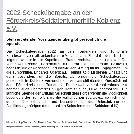
2022 Scheckübergabe an den
Förderkreis/Soldatentumorhilfe Koblenz
e.V.
Stellvertretender Vorsitzender übergibt persönlich die
Spende
Die Scheckübergabe 2022 an den Förderkreis und Tumorhilfe
Bundeswehrzentralkrankenhaus e.V
.
fand am 29. Juli, der Tradition
folgend, wieder in der Kapelle des Bundeswehrkrankenhauses statt. Der
Vereinsvorsitzende, Generalarzt a.D. Prof. Dr. Dr. Erhard Grunwald,
begrüßte die Anwesenden und dankte der Stiftung für Ihr Engagement um
die Tumorhilfen. Er danke Oberst a.D. Helmut Kolb für seinen Einsatz und
ganz besonders für die Bereitschaft, erneut die Scheckübergabe
persönlich in Koblenz vorzunehmen. Am anschließenden Gespräch mit
dem Förderkreis und Tumorhilfe Bundeswehrzentralkrankenhaus e.V.
nahmen auch Oberstarzt Dr. Eger, Herr Knieling, HFw Tegethof teil.
Die
jährliche Spende der Stiftung verschafft dem Förderverein die Möglichkeit,
besonders dort zu helfen, wo die vorhandenen Sozialsysteme nicht mehr
greifen. Das gilt auch und besonders für die Unterstützung der
Familienangehörigen der erkrankten Soldatinnen und Soldaten. (HK)
Bild: (v. l. n. R.) Oberstarzt Dr. Thomas Eger, Oberst a.D. Helmut Kolb, Generalarzt a.D. Prof. Dr. Dr. Erhard Grunwald
Hauptfeldwebel Manuel Tegethoff,, Herr Knieling, FOTO:
BwZKrH Koblenz