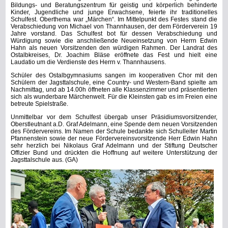
Bildungs- und Beratungszentrum für geistig und körperlich behinderte
Kinder, Jugendliche und junge Erwachsene, feierte ihr traditionelles
Schulfest. Oberthema war „Märchen“.
Im Mittelpunkt des Festes stand die
Verabschiedung von Michael von Thannhausen, der dem Förderverein 19
Jahre vorstand. Das Schulfest bot für dessen Verabschiedung und
Würdigung sowie die anschließende Neueinsetzung von Herrn Edwin
Hahn als neuen Vorsitzenden den würdigen Rahmen. Der Landrat des
Ostalbkreises, Dr. Joachim Bläse eröffnete das Fest und hielt eine
Laudatio um die Verdienste des Herrn v. Thannhausens.
Schüler des Ostalbgymnasiums sangen im kooperativen Chor mit den
Schülern der Jagsttalschule, eine Country- und Western-Band spielte am
Nachmittag, und ab 14.00h öffneten alle Klassenzimmer und präsentierten
sich als wunderbare Märchenwelt. Für die Kleinsten gab es im Freien eine
betreute Spielstraße.
Unmittelbar vor dem Schulfest übergab unser Präsidiumsvorsitzender,
Oberstleutnant a.D. Graf Adelmann, eine Spende dem neuen Vorsitzenden
des Fördervereins.
Im Namen der Schule bedankte sich Schulleiter Martin
Pfannenstein sowie der neue Fördervereinsvorsitzende Herr Edwin Hahn
sehr herzlich bei Nikolaus Graf Adelmann und der Stiftung Deutscher
Offizier Bund und drückten die Hoffnung auf weitere Unterstützung der
Jagsttalschule aus. (GA)