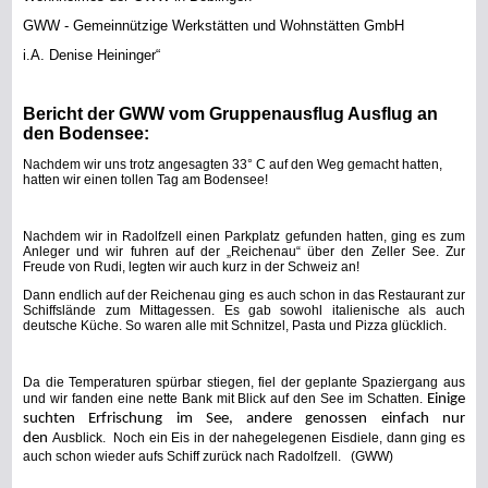
GWW - Gemeinnützige Werkstätten und Wohnstätten GmbH
i.A. Denise Heininger“
Bericht der GWW vom Gruppenausflug Ausflug an
den Bodensee:
Nachdem wir uns trotz angesagten 33° C auf den Weg gemacht hatten,
hatten wir einen tollen Tag am Bodensee!
Nachdem wir in Radolfzell einen Parkplatz gefunden hatten, ging es zum
Anleger und wir fuhren auf der „Reichenau“ über den Zeller See. Zur
Freude von Rudi, legten wir auch kurz in der Schweiz an!
Dann endlich auf der Reichenau ging es auch schon in das Restaurant zur
Schiffslände zum Mittagessen. Es gab sowohl italienische als auch
deutsche Küche. So waren alle mit Schnitzel, Pasta und Pizza glücklich.
Da die Temperaturen spürbar stiegen, fiel der geplante Spaziergang aus
und wir fanden eine nette Bank mit Blick auf den See im Schatten.
Einige
suchten Erfrischung im See, andere genossen einfach nur
den
Ausblick.
Noch ein Eis in der nahegelegenen Eisdiele, dann ging es
auch schon wieder aufs Schiff zurück nach Radolfzell. (GWW)