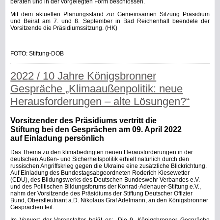
beraten und in der vorgelegten Form beschlossen.
Mit dem aktuellen Planungsstand zur Gemeinsamen Sitzung Präsidium
und Beirat am 7. und 8. September in Bad Reichenhall beendete der
Vorsitzende die Präsidiumssitzung. (HK)
FOTO: Stiftung-DOB
2022 / 10 Jahre Königsbronner
Gespräche „Klimaaußenpolitik: neue
Herausforderungen – alte Lösungen?“
Vorsitzender des Präsidiums vertritt die
Stiftung bei den Gesprächen am 09. April 2022
auf Einladung persönlich
Das Thema zu den klimabedingten neuen Herausforderungen in der
deutschen Außen- und Sicherheitspolitik erhielt natürlich durch den
russischen Angriffskrieg gegen die Ukraine eine zusätzliche Blickrichtung.
Auf Einladung des Bundestagsabgeordneten Roderich Kiesewetter
(CDU), des Bildungswerks des Deutschen Bundeswehr Verbandes e.V.
und des Politischen Bildungsforums der Konrad-Adenauer-Stiftung e.V.,
nahm der Vorsitzende des Präsidiums der Stiftung Deutscher Offizier
Bund, Oberstleutnant a.D. Nikolaus Graf Adelmann, an den Königsbronner
Gesprächen teil.