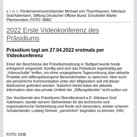
v. l. n. r.: Fördervereinsvorsitzender Michael von Thannhausen, Nikolaus
Graf Adelmann, Stiftung Deutscher Offizier Bund, Schulleiter Martin
Pfannenstein, FOTO: SBBZ
2022 Erste Videokonferenz des
Präsidiums
Präsidium tagt am 27.04.2022 erstmals per
Videokonferenz
Einer der Beschlüsse der Präsidiumssitzung in Stuttgart wurde heute
erfolgreich umgesetzt. Künftig wird sich das Präsidium regelmäßig per
„Videoschalte“ treffen, um ohne vorgegebene Tagesordnung über aktuelle
Projekte und stiftungsbezogene Besonderheiten zu sprechen. Aber auch
die persönliche Kommunikation unter den Mitgliedern soll mit dieser
Maßnahme gefördert werden. Natürlich bleibt dabei die aktuelle
Information über das private Umfeld der „Stiftungsfamilie“ nicht außen vor.
Der Vorsitzende des Präsidiums Oberstleutnant a.D. Nikolaus Graf
Adelmann, dankte seinem Stellvertreter für die technische und
organisatorische Vorbereitung und freute sich besonders, wieder unseren
Schatzmeister, Ludwig Simmel, „persönlich“ begrüßen zu können. (HK)
FOTO: DOB