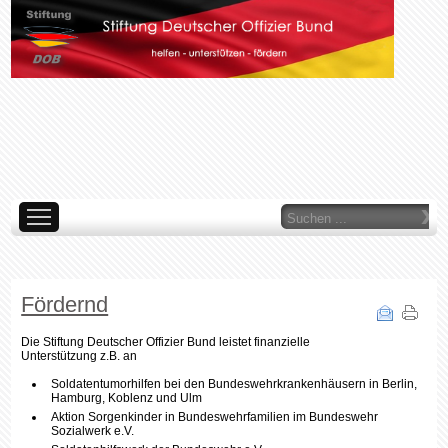
Suchen
...
AKTUELLES
ÜBER UNS
ORGANE
LINKS
ARCHIV
IMP
WAS TUN WIR
Fördernd
Die Stiftung Deutscher Offizier Bund leistet finanzielle
Unterstützung z.B. an
Soldatentumorhilfen bei den Bundeswehrkrankenhäusern in Berlin,
Hamburg, Koblenz und Ulm
Aktion Sorgenkinder in Bundeswehrfamilien im Bundeswehr
Sozialwerk e.V.