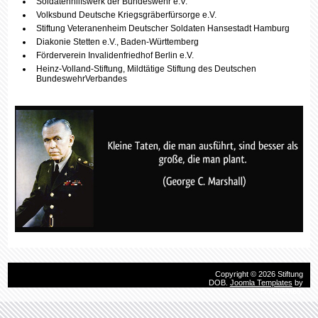
Soldatenhilfswerk der Bundeswehr e.V.
Volksbund Deutsche Kriegsgräberfürsorge e.V.
Stiftung Veteranenheim Deutscher Soldaten Hansestadt Hamburg
Diakonie Stetten e.V., Baden-Württemberg
Förderverein Invalidenfriedhof Berlin e.V.
Heinz-Volland-Stiftung, Mildtätige Stiftung des Deutschen
BundeswehrVerbandes
Copyright © 2026 Stiftung
DOB.
Joomla Templates
by
HotThemes.