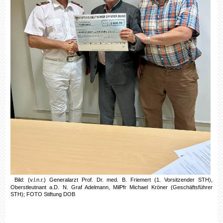
Bild: (v.l.n.r.) Generalarzt Prof. Dr. med. B. Friemert (1. Vorsitzender STH),
Oberstleutnant a.D. N. Graf Adelmann, MilPfr Michael Kröner (Geschäftsführer
STH); FOTO Stiftung DOB