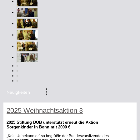
Neuigkeiten
2025 Weihnachtsaktion 3
2025 Stiftung DOB unterstützt erneut die Aktion
Sorgenkinder in Bonn mit 2000 €
„Kein Unbekannter“ so begrüßte der Bundesvorsitzende des
Soldatenhilfswerkes der Bundeswehr
Bernd Krämer unseren
stellvertretenden Präsidiumsvorsitzenden beim Live-Konzert der Big-Band
der Bundeswehr im TELECOM-Forum in Bonn. Oberst a.D. Kolb kam nicht
nur mit einem Spendenscheck, sondern auch mit einer Botschaft auf die
Bühne des ausverkauften Konzertsaales. Er wollte und konnte das Forum
nutzen, um auf die Existenz und das Wirken der Stiftung Deutscher Offizier
Bund hinzuweisen. Dabei verdeutlichte er erneut die hohe Priorität,
welche die Aktion Sorgenkinder in Bundeswehrfamilien und das Netzwerk
der Hilfe in der Bundeswehr für die Verantwortlichen der Stiftung hat.
(HK)