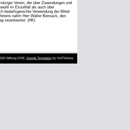
2026 Stiftung DOB.
Joomla Templates
by HotThemes.