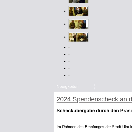
Neuigkeiten
2024 Spendenscheck an de
Scheckübergabe durch den Präsi
Im Rahmen des Empfanges der Stadt Ulm ko
Deutscher Offizier Bund einen Spendenschec
eigene Projekte insbesondere Kinder und Ju
Gruppenangebote viel zur Chancengerechtigke
oft von der Abteilung Soziales im Vorfeld g
Spendenscheck entgegen und danke in seine