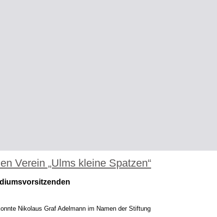
n Verein „Ulms kleine Spatzen“
diumsvorsitzenden
nnte Nikolaus Graf Adelmann im Namen der Stiftung
k in Höhe von 1.500 € überreichen. Ulms kleine Spatzen e.V. ist ein gemein
gendliche aus ökonomisch schwierigen Verhältnissen unterstützt und damit so
it und Teilhabe aller jungen Menschen beiträgt - auch hier wird die tatsächl
eprüft, damit das Geld an der richtigen Stelle ankommt. Für den Vorstand des
r kurzen Ansprache der Stiftung und der Stadt Ulm, die den Spendenvorschla