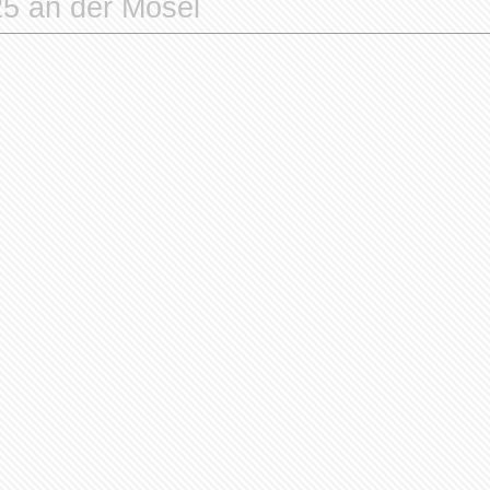
der übergibt Spendenscheck
gsttalschule
 jahrelanger Zeit der Abstinenz wieder so weit: die Jagsttalschule West
hinderte Kinder, Jugendliche und junge Erwachsene, feierte ihr traditionelles Sc
hael von Thannhausen, der dem Förderverein 19 Jahre vorstand. Das Schulfest
rrn Edwin Hahn als neuen Vorsitzenden den würdigen Rahmen. Der Landrat des O
e des Herrn v. Thannhausens.