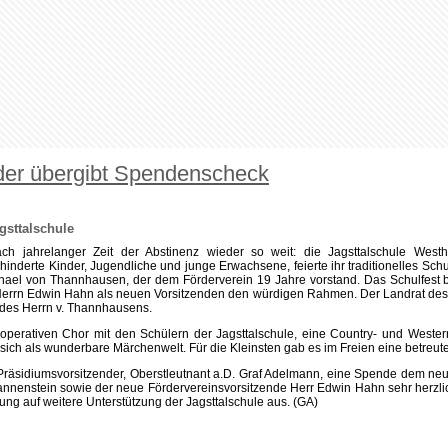
perativen Chor mit den Schülern der Jagsttalschule, eine Country- und Wester
sich als wunderbare Märchenwelt. Für die Kleinsten gab es im Freien eine betreute
Präsidiumsvorsitzender, Oberstleutnant a.D. Graf Adelmann, eine Spende dem ne
fannenstein sowie der neue Fördervereinsvorsitzende Herr Edwin Hahn sehr herzli
ung auf weitere Unterstützung der Jagsttalschule aus. (GA)
 Hahn, Schulleiter Martin Pfannenstein sowie Graf Adelmann. Foto Hahn.
Copyright © 