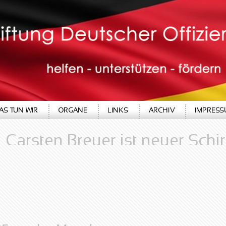
25 an der
Mosel
AS TUN WIR
ORGANE
LINKS
ARCHIV
IMPRES