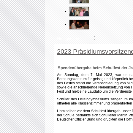
Schüler des Ostalbgymnasiums sangen im koo
öffneten alle Klassenzimmer und präsentierten 
Unmittelbar vor dem Schulfest übergab unser 
der Schule bedankte sich Schulleiter Martin P
Deutscher Offizier Bund und drückten die Hoffn
v. l. n. r.: der neue Förderverein-Vorsitzende Edwin