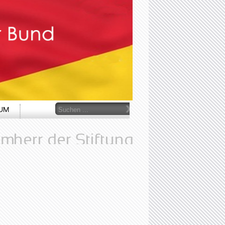
r
Suchen
SUM
...