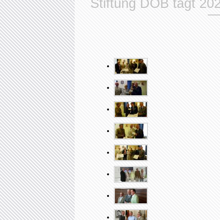
Neuigkeiten
2023 Präsidiumsvorsitzen
Spendenübergabe beim Schulfest der Ja
Am Sonntag, dem 7. Mai 2023, war es nach
Beratungszentrum für geistig und körperlich be
des Festes stand die Verabschiedung von Mic
sowie die anschließende Neueinsetzung von He
Fest und hielt eine Laudatio um die Verdienst