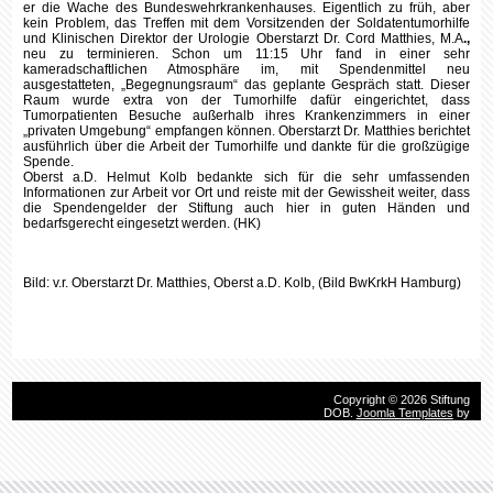
er die Wache des Bundeswehrkrankenhauses. Eigentlich zu früh, aber
kein Problem, das Treffen mit dem Vorsitzenden der Soldatentumorhilfe
und Klinischen Direktor der Urologie Oberstarzt Dr. Cord Matthies, M.A
.,
neu zu terminieren. Schon um 11:15 Uhr fand in einer sehr
kameradschaftlichen Atmosphäre im, mit Spendenmittel neu
ausgestatteten, „Begegnungsraum“ das geplante Gespräch statt. Dieser
Raum wurde extra von der Tumorhilfe dafür eingerichtet, dass
Tumorpatienten Besuche außerhalb ihres Krankenzimmers in einer
„privaten Umgebung“ empfangen können. Oberstarzt Dr. Matthies berichtet
ausführlich über die Arbeit der Tumorhilfe und dankte für die großzügige
Spende.
Oberst a.D. Helmut Kolb bedankte sich für die sehr umfassenden
Informationen zur Arbeit vor Ort und reiste mit der Gewissheit weiter, dass
die Spendengelder der Stiftung auch hier in guten Händen und
bedarfsgerecht eingesetzt werden. (HK)
Bild: v.r. Oberstarzt Dr. Matthies, Oberst a.D. Kolb, (Bild BwKrkH Hamburg)
Copyright © 2026 Stiftung
DOB.
Joomla Templates
by
HotThemes.