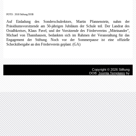
FOTO: 2018 Stiftung DOB
Auf Einladung des Sonderschulrektors, Martin Pfannenstein, nahm der
Präsidiumsvorsitzende am 50-jährigen Jubiläum der Schule teil. Der Landrat des
Ostalbkreises, Klaus Pavel, und der Vorsitzende des Fördervereins „Miteinander“,
Michael von Thannhausen, bedankten sich im Rahmen der Veranstaltung für das
Engagement der Stiftung. Noch vor der Sommerpause ist eine offizielle
Scheckübergabe an den Förderverein geplant. (GA)
Copyright © 2026 Stiftung
DOB.
Joomla Templates
by
HotThemes.