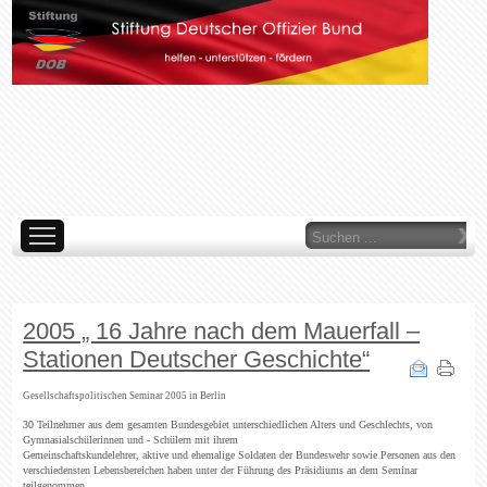
Suchen
...
AKTUELLES
ÜBER UNS
WAS TUN WIR
ORGANE
LINKS
IMP
ARCHIV
2005 „ 16 Jahre nach dem Mauerfall –
Stationen Deutscher Geschichte“
Gesellschaftspolitischen Seminar 2005 in Berlin
30 Teilnehmer aus dem gesamten Bundesgebiet unterschiedlichen Alters und Geschlechts, von
Gymnasialschülerinnen und - Schülern mit ihrem
Gemeinschaftskundelehrer, aktive und ehemalige Soldaten der Bundeswehr sowie Personen aus den
verschiedensten Lebensbereichen haben unter der Führung des Präsidiums an dem Seminar
teilgenommen.