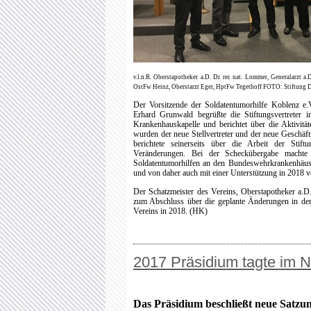
v.l.n.R. Oberstapotheker a.D. Dr. rer. nat. Lommer, Generalarzt a
OstFw Heinz, Oberstarzt Eger, HptFw Tegethoff FOTO: Stiftung
Der Vorsitzende der Soldatentumorhilfe Koblenz e.V
Erhard Grunwald begrüßte die Stiftungsvertreter 
Krankenhauskapelle und berichtet über die Aktivität
wurden der neue Stellvertreter und der neue Geschäft
berichtete seinerseits über die Arbeit der Stif
Veränderungen. Bei der Scheckübergabe machte 
Soldatentumorhilfen an den Bundeswehrkrankenhäuser
und von daher auch mit einer Unterstützung in 2018 vo
Der Schatzmeister des Vereins, Oberstapotheker a.D.
zum Abschluss über die geplante Änderungen in de
Vereins in 2018. (
HK)
2017 Präsidium tagte im N
Das Präsidium beschließt neue Satz