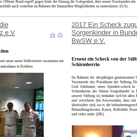
er Offizier Bund ergriff gegen Ende der Sitzung die Gelegenheit, dem neuen Vorsitzenden der
orhilfe auch weiterhin im Rahmen der finanziellen Möglichkeiten zu unterstützen. (GA)
die
2017 Ein Scheck zugu
z e.V
Sorgenkinder in Bund
BwSW e.V.
tion
Erneut ein Scheck von der Stif
erte unser neuer Stellvertreter zusammen mit
Schirmherrin
rankenhaus in Koblenz.
Im Rahmen der diesjährigen gemeinsamen S
Vorsitzende des Präsidiums der Stiftung De
Graf Adelmann, einen Spenden-scheck in 
Schirmherrin der Aktion Sorgenkinder in 
unserer Stiftung ist, bedankte sich bei alle
und versicherte den Anwesenden, dass mit 
überfordert sind;
sei es der behindertengere
Behandlungskosten, Kuren, Rollstühle, Koste
und vieles mehr. (HK)