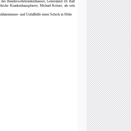
er des Bundeswehrkrankenhauses, Generalarzt Dr. Ralf
lische Krankenhauspfarrer, Michael Kröner, als sein
Soldatentumor- und Unfallhilfe einen Scheck in Höhe