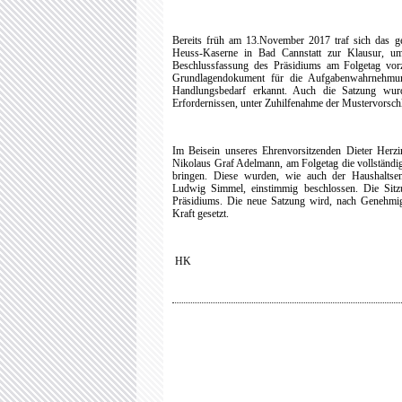
Bereits früh am 13.November 2017 traf sich das ge
Heuss-Kaserne in Bad Cannstatt zur Klausur, u
Beschlussfassung des Präsidiums am Folgetag vor
Grundlagendokument für die Aufgabenwahrnehmun
Handlungsbedarf erkannt. Auch die Satzung wur
Erfordernissen, unter Zuhilfenahme der Mustervorschl
Im Beisein unseres Ehrenvorsitzenden Dieter Herzi
Nikolaus Graf Adelmann, am Folgetag die vollständ
bringen. Diese wurden, wie auch der Haushaltse
Ludwig Simmel, einstimmig beschlossen. Die Sitzu
Präsidiums. Die neue Satzung wird, nach Genehmigu
Kraft gesetzt.
HK