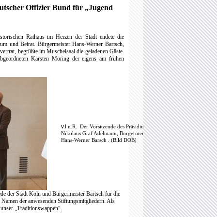
utscher Offizier Bund für „Jugend
torischen Rathaus im Herzen der Stadt endete die
ium und Beirat.
Bürgermeister Hans-Werner Bartsch,
vertrat, begrüßte im Muschelsaal die geladenen Gäste.
bgeordneten Karsten Möring der eigens am frühen
v.
l.n.R.
Der Vorsitzende des Präsidiums
Nikolaus Graf Adelmann, Bürgermeister
Hans-Werner Barsch . (Bild DOB)
de der Stadt Köln und Bürgermeister Bartsch für die
m Namen der anwesenden Stiftungsmitgliedern.
Als
r unser „Traditionswappen“.