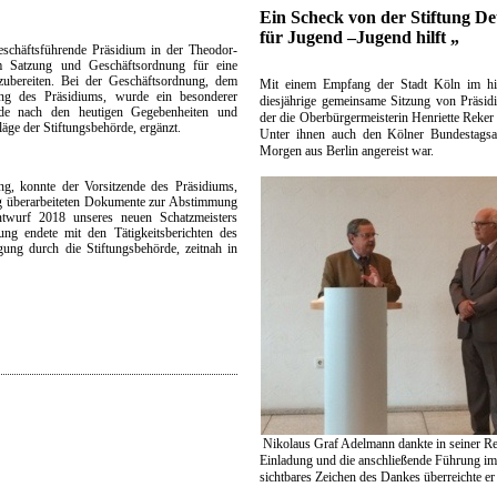
Ein Scheck von der Stiftung De
für Jugend –Jugend hilft „
schäftsführende Präsidium in der Theodor-
m Satzung und Geschäftsordnung für eine
zubereiten. Bei der Geschäftsordnung, dem
Mit einem Empfang der Stadt Köln im his
g des Präsidiums, wurde ein besonderer
diesjährige gemeinsame Sitzung von Präsid
de nach den heutigen Gegebenheiten und
der die Oberbürgermeisterin Henriette Reker 
äge der Stiftungsbehörde, ergänzt.
Unter ihnen auch den Kölner Bundestagsa
Morgen aus Berlin angereist war.
ng, konnte der Vorsitzende des Präsidiums,
ig überarbeiteten Dokumente zur Abstimmung
ntwurf 2018 unseres neuen Schatzmeisters
ng endete mit den Tätigkeitsberichten des
ng durch die Stiftungsbehörde, zeitnah in
Nikolaus Graf Adelmann dankte in seiner Re
Einladung und die anschließende Führung i
sichtbares Zeichen des Dankes überreichte e