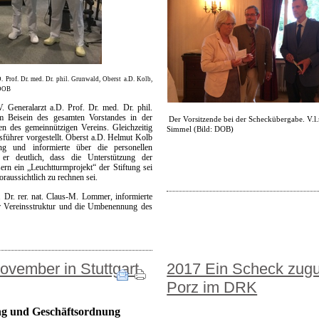
.D. Prof. Dr. med. Dr. phil. Grunwald, Oberst a.D. Kolb,
 DOB
. Generalarzt a.D. Prof. Dr. med. Dr. phil.
im Beisein des gesamten Vorstandes in der
Der Vorsitzende bei der Scheckübergabe.
V.l
en des gemeinnützigen Vereins. Gleichzeitig
Simmel (Bild: DOB)
sführer vorgestellt. Oberst a.D. Helmut Kolb
tung und informierte über die personellen
er deutlich, dass die Unterstützung der
n ein „Leuchtturmprojekt“ der Stiftung sei
raussichtlich zu rechnen sei.
 Dr. rer. nat. Claus-M. Lommer, informierte
r Vereinsstruktur und die Umbenennung des
ovember in Stuttgart
2017 Ein Scheck zugu
Porz im DRK
ung und Geschäftsordnung