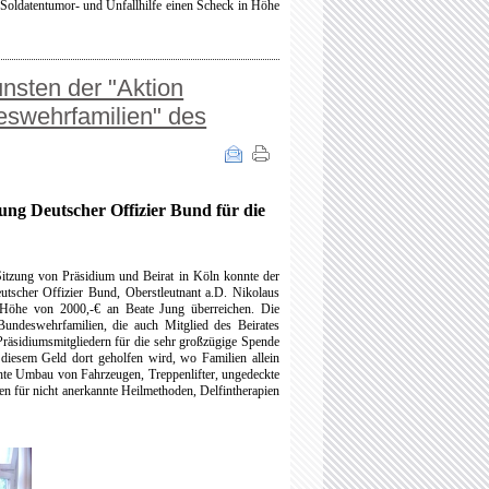
 Soldatentumor- und Unfallhilfe einen Scheck in Höhe
nsten der "Aktion
eswehrfamilien" des
tung Deutscher Offizier Bund für die
itzung von Präsidium und Beirat in Köln konnte der
utscher Offizier Bund, Oberstleutnant a.D. Nikolaus
Höhe von 2000,-€ an Beate Jung überreichen. Die
Bundeswehrfamilien, die auch Mitglied des Beirates
n Präsidiumsmitgliedern für die sehr großzügige Spende
diesem Geld dort geholfen wird, wo Familien allein
chte Umbau von Fahrzeugen, Treppenlifter, ungedeckte
n für nicht anerkannte Heilmethoden, Delfintherapien