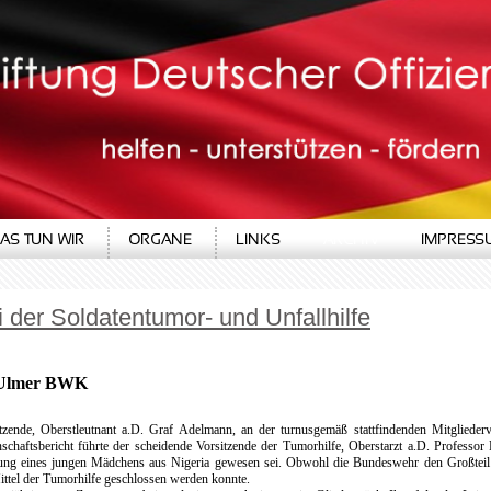
AS TUN WIR
ORGANE
LINKS
ARCHIV
IMPRESS
der Soldatentumor- und Unfallhilfe
s Ulmer BWK
nde, Oberstleutnant a.D. Graf Adelmann, an der turnusgemäß stattfindenden Mitglieder
haftsbericht führte der scheidende Vorsitzende der Tumorhilfe, Oberstarzt a.D. Professor 
gung eines jungen Mädchens aus Nigeria gewesen sei. Obwohl die Bundeswehr den Großteil
Mittel der Tumorhilfe geschlossen werden konnte.